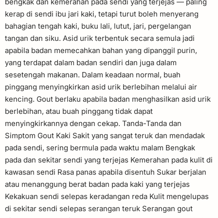
bengkak dan kemerahan pada sendi yang terjejas — paling
kerap di sendi ibu jari kaki, tetapi turut boleh menyerang
bahagian tengah kaki, buku lali, lutut, jari, pergelangan
tangan dan siku. Asid urik terbentuk secara semula jadi
apabila badan memecahkan bahan yang dipanggil purin,
yang terdapat dalam badan sendiri dan juga dalam
sesetengah makanan. Dalam keadaan normal, buah
pinggang menyingkirkan asid urik berlebihan melalui air
kencing. Gout berlaku apabila badan menghasilkan asid urik
berlebihan, atau buah pinggang tidak dapat
menyingkirkannya dengan cekap. Tanda-Tanda dan
Simptom Gout Kaki Sakit yang sangat teruk dan mendadak
pada sendi, sering bermula pada waktu malam Bengkak
pada dan sekitar sendi yang terjejas Kemerahan pada kulit di
kawasan sendi Rasa panas apabila disentuh Sukar berjalan
atau menanggung berat badan pada kaki yang terjejas
Kekakuan sendi selepas keradangan reda Kulit mengelupas
di sekitar sendi selepas serangan teruk Serangan gout