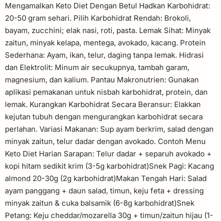
Mengamalkan Keto Diet Dengan Betul Hadkan Karbohidrat:
20-50 gram sehari. Pilih Karbohidrat Rendah: Brokoli,
bayam, zucchini; elak nasi, roti, pasta. Lemak Sihat: Minyak
zaitun, minyak kelapa, mentega, avokado, kacang. Protein
Sederhana: Ayam, ikan, telur, daging tanpa lemak. Hidrasi
dan Elektrolit: Minum air secukupnya, tambah garam,
magnesium, dan kalium. Pantau Makronutrien: Gunakan
aplikasi pemakanan untuk nisbah karbohidrat, protein, dan
lemak. Kurangkan Karbohidrat Secara Beransur: Elakkan
kejutan tubuh dengan mengurangkan karbohidrat secara
perlahan. Variasi Makanan: Sup ayam berkrim, salad dengan
minyak zaitun, telur dadar dengan avokado. Contoh Menu
Keto Diet Harian Sarapan: Telur dadar + separuh avokado +
kopi hitam sedikit krim (3-5g karbohidrat)Snek Pagi: Kacang
almond 20-30g (2g karbohidrat)Makan Tengah Hari: Salad
ayam panggang + daun salad, timun, keju feta + dressing
minyak zaitun & cuka balsamik (6-8g karbohidrat)Snek
Petang: Keju cheddar/mozarella 30g + timun/zaitun hijau (1-