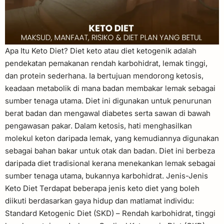
Apa Itu Keto Diet? Diet keto atau diet ketogenik adalah
pendekatan pemakanan rendah karbohidrat, lemak tinggi,
dan protein sederhana. Ia bertujuan mendorong ketosis,
keadaan metabolik di mana badan membakar lemak sebagai
sumber tenaga utama. Diet ini digunakan untuk penurunan
berat badan dan mengawal diabetes serta sawan di bawah
pengawasan pakar. Dalam ketosis, hati menghasilkan
molekul keton daripada lemak, yang kemudiannya digunakan
sebagai bahan bakar untuk otak dan badan. Diet ini berbeza
daripada diet tradisional kerana menekankan lemak sebagai
sumber tenaga utama, bukannya karbohidrat. Jenis-Jenis
Keto Diet Terdapat beberapa jenis keto diet yang boleh
diikuti berdasarkan gaya hidup dan matlamat individu:
Standard Ketogenic Diet (SKD) – Rendah karbohidrat, tinggi