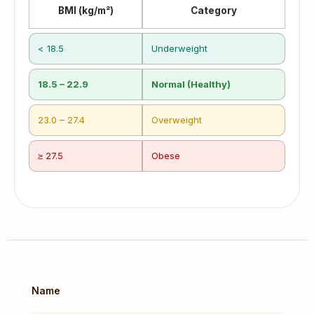
BMI (kg/m²)
Category
< 18.5
Underweight
18.5 – 22.9
Normal (Healthy)
23.0 – 27.4
Overweight
≥ 27.5
Obese
Name