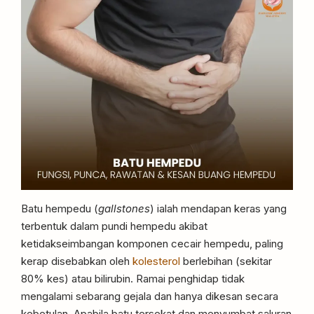
Batu hempedu (
gallstones
) ialah mendapan keras yang
terbentuk dalam pundi hempedu akibat
ketidakseimbangan komponen cecair hempedu, paling
kerap disebabkan oleh
kolesterol
berlebihan (sekitar
80% kes) atau bilirubin. Ramai penghidap tidak
mengalami sebarang gejala dan hanya dikesan secara
kebetulan. Apabila batu tersekat dan menyumbat saluran