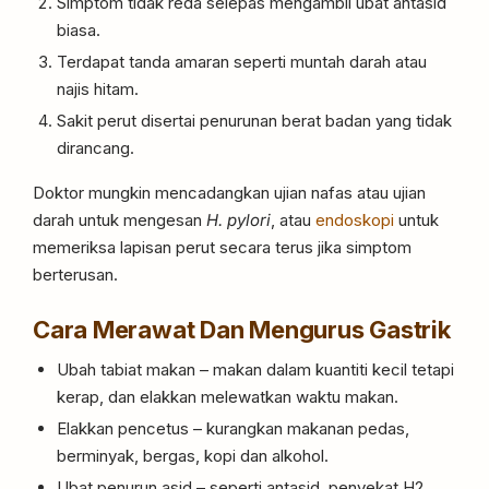
Simptom tidak reda selepas mengambil ubat antasid
biasa.
Terdapat tanda amaran seperti muntah darah atau
najis hitam.
Sakit perut disertai penurunan berat badan yang tidak
dirancang.
Doktor mungkin mencadangkan ujian nafas atau ujian
darah untuk mengesan
H. pylori
, atau
endoskopi
untuk
memeriksa lapisan perut secara terus jika simptom
berterusan.
Cara Merawat Dan Mengurus Gastrik
Ubah tabiat makan – makan dalam kuantiti kecil tetapi
kerap, dan elakkan melewatkan waktu makan.
Elakkan pencetus – kurangkan makanan pedas,
berminyak, bergas, kopi dan alkohol.
Ubat penurun asid – seperti antasid, penyekat H2,