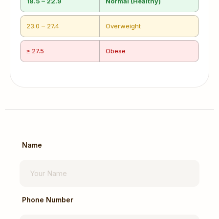
18.5 – 22.9
Normal (Healthy)
23.0 – 27.4
Overweight
≥ 27.5
Obese
Name
Phone Number