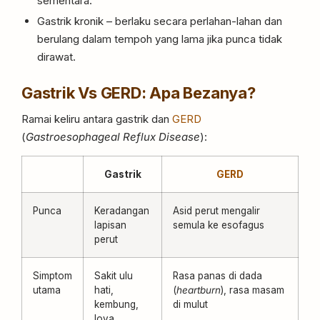
sementara.
Gastrik kronik – berlaku secara perlahan-lahan dan
berulang dalam tempoh yang lama jika punca tidak
dirawat.
Gastrik Vs GERD: Apa Bezanya?
Ramai keliru antara gastrik dan
GERD
(
Gastroesophageal Reflux Disease
):
Gastrik
GERD
Punca
Keradangan
Asid perut mengalir
lapisan
semula ke esofagus
perut
Simptom
Sakit ulu
Rasa panas di dada
utama
hati,
(
heartburn
), rasa masam
kembung,
di mulut
loya