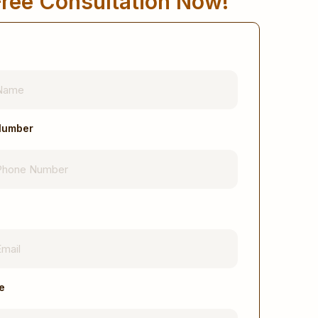
ree Consultation Now!
Number
e