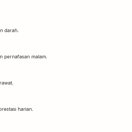
n darah.
an pernafasan malam.
rawat.
restasi harian.