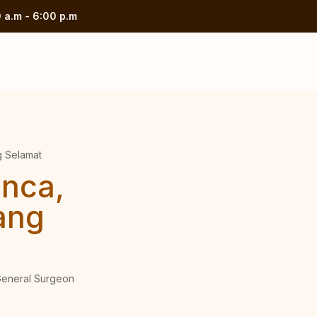
 a.m - 6:00 p.m
g Selamat
unca,
ang
 General Surgeon