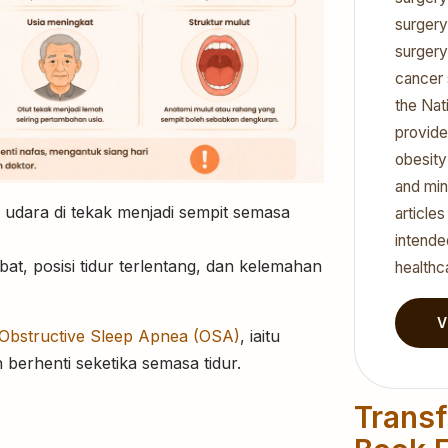
surgery
surgery
cancer 
the Nat
provide
obesity
and min
 udara di tekak menjadi sempit semasa
article
intende
bat, posisi tidur terlentang, dan kelemahan
healthc
V
Obstructive Sleep Apnea
(OSA)
, iaitu
 berhenti seketika semasa tidur.
Transf