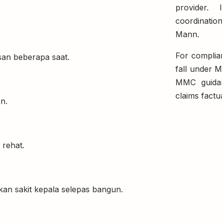
provider. 
coordination
Mann.
For complia
san beberapa saat.
fall under 
MMC guidan
claims factu
n.
 rehat.
an sakit kepala selepas bangun.