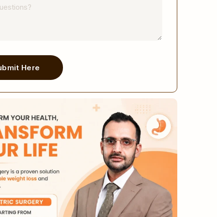
ubmit Here
ve: