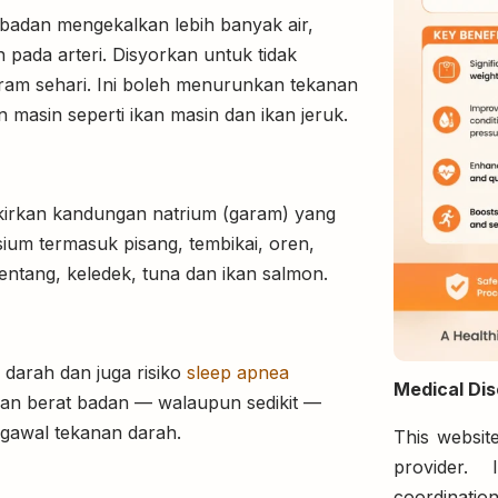
adan mengekalkan lebih banyak air,
pada arteri. Disyorkan untuk tidak
garam sehari. Ini boleh menurunkan tekanan
asin seperti ikan masin dan ikan jeruk.
irkan kandungan natrium (garam) yang
um termasuk pisang, tembikai, oren,
kentang, keledek, tuna dan ikan salmon.
darah dan juga risiko
sleep apnea
Medical Dis
an berat badan — walaupun sedikit —
ngawal tekanan darah.
This website
provider. 
coordination