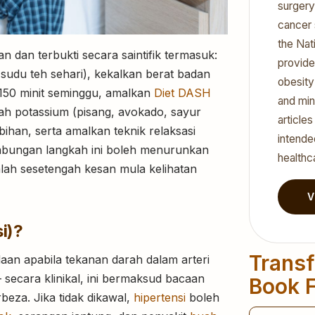
surgery
cancer 
the Nat
n dan terbukti secara saintifik termasuk:
provide
sudu teh sehari), kekalkan berat badan
obesity
150 minit seminggu, amalkan
Diet DASH
and min
bah potassium (pisang, avokado, sayur
article
bihan, serta amalkan teknik relaksasi
intende
abungan langkah ini boleh menurunkan
healthc
lah sesetengah kesan mula kelihatan
V
i)?
Transf
aan apabila tekanan darah dalam arteri
 secara klinikal, ini bermaksud bacaan
Book F
eza. Jika tidak dikawal,
hipertensi
boleh