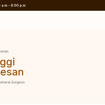
 a.m - 6:00 p.m
rkesan
ggi
kesan
 General Surgeon