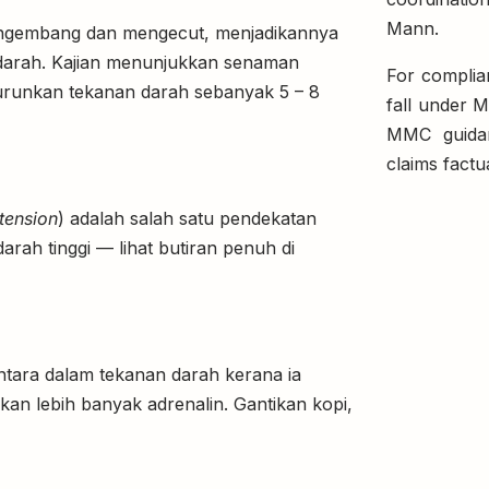
Mann.
ngembang dan mengecut, menjadikannya
an darah. Kajian menunjukkan senaman
For complia
urunkan tekanan darah sebanyak 5 – 8
fall under 
MMC guidan
claims factu
tension
) adalah salah satu pendekatan
ah tinggi — lihat butiran penuh di
tara dalam tekanan darah kerana ia
an lebih banyak adrenalin. Gantikan kopi,