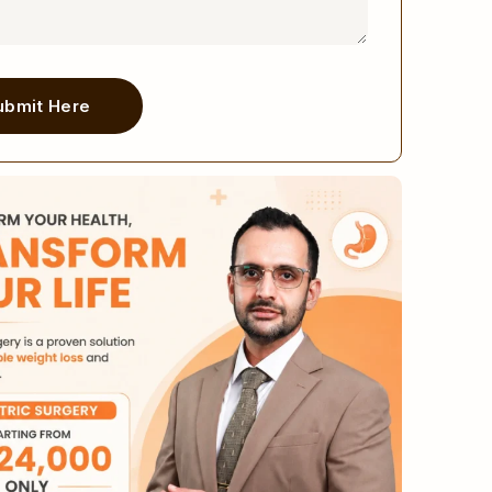
ubmit Here
ve: