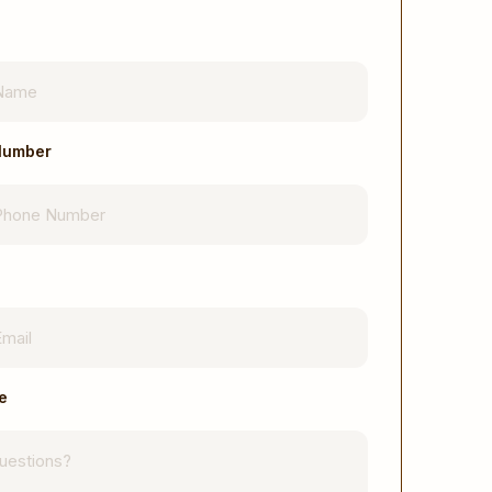
Number
e