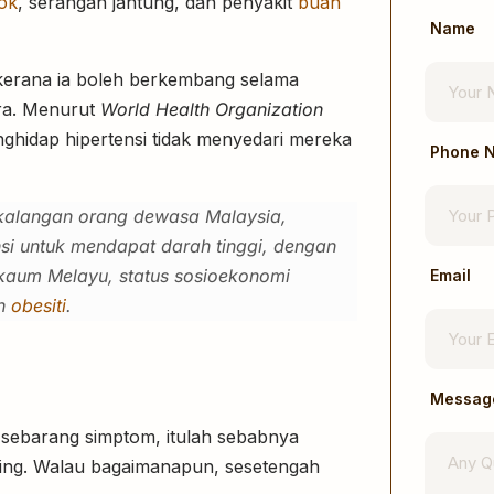
rok
, serangan jantung, dan penyakit
buah
Name
 kerana ia boleh berkembang selama
ra. Menurut
World Health Organization
hidap hipertensi tidak menyedari mereka
Phone 
 kalangan orang dewasa Malaysia,
si untuk mendapat darah tinggi, dengan
, kaum Melayu, status sosioekonomi
Email
an
obesiti
.
Messag
 sebarang simptom, itulah sebabnya
ting. Walau bagaimanapun, sesetengah