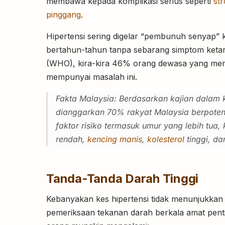
membawa kepada komplikasi serius seperti
st
pinggang
.
Hipertensi sering digelar “pembunuh senyap”
bertahun-tahun tanpa sebarang simptom keta
(WHO), kira-kira 46% orang dewasa yang meng
mempunyai masalah ini.
Fakta Malaysia: Berdasarkan kajian dalam
dianggarkan 70% rakyat Malaysia berpoten
faktor risiko termasuk umur yang lebih tua
rendah,
kencing manis
,
kolesterol
tinggi, d
Tanda-Tanda Darah Tinggi
Kebanyakan kes hipertensi tidak menunjukkan
pemeriksaan tekanan darah berkala amat pen